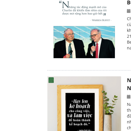
B
C
c
k
2
B
na
N
N
Na
t
đ
n
c