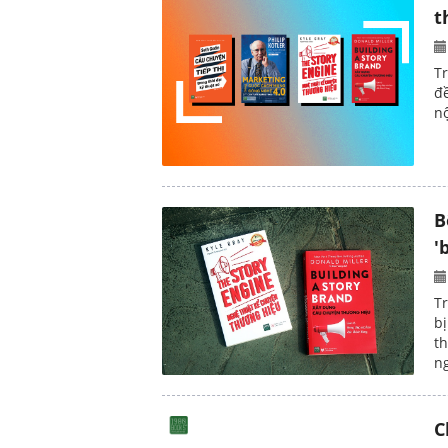
t
T
đề
nộ
B
'
Tr
b
t
ng
C