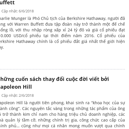
uffett
Cập nhật: 6/6/2018
harlie Munger là Phó Chủ tịch của Berkshire Hathaway, người đã
ùng với Warren Buffett đưa tập đoàn này trở thành một đế chế
hổng lồ, với thu nhập ròng xấp xỉ 24 tỷ đô và giá cổ phiếu đạt
10.000 USD/cổ phiếu tại thời điểm năm 2016. Cổ phiếu của
erkshire Hathaway chính là cổ phiếu đắt giá nhất thế giới hiện
y.
hững cuốn sách thay đổi cuộc đời viết bởi
apoleon Hill
Cập nhật: 2/6/2018
poleon Hill là người tiên phong, khai sinh ra “khoa học của sự
hành công”. Các nguyên tắc vàng trong những tác phẩm của ông
ã trở thành kim chỉ nam cho hàng triệu chủ doanh nghiệp, các
hà quản lý tầm cỡ, những chính trị gia, công chức cao cấp của
hính phủ… cũng như mọi cá nhân mong muốn vượt qua chính