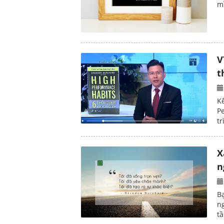
m
V
t
K
P
tr
X
n
B
ng
t