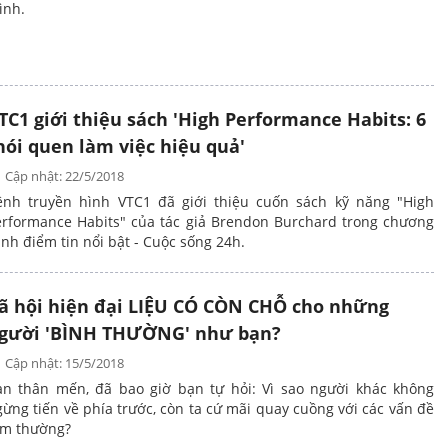
ình.
TC1 giới thiệu sách 'High Performance Habits: 6
hói quen làm việc hiệu quả'
Cập nhật: 22/5/2018
ênh truyền hình VTC1 đã giới thiệu cuốn sách kỹ năng "High
erformance Habits" của tác giả Brendon Burchard trong chương
ình điểm tin nổi bật - Cuộc sống 24h.
ã hội hiện đại LIỆU CÓ CÒN CHỖ cho những
gười 'BÌNH THƯỜNG' như bạn?
Cập nhật: 15/5/2018
ạn thân mến, đã bao giờ bạn tự hỏi: Vì sao người khác không
ừng tiến về phía trước, còn ta cứ mãi quay cuồng với các vấn đề
ầm thường?