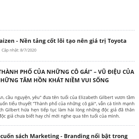
aizen - Nền tảng cốt lõi tạo nên giá trị Toyota
Cập nhật: 8/7/2020
SÁNG HOAN CA CHIỀU THƯỞNG
RƯỢU
THÀNH PHỐ CỦA NHỮNG CÔ GÁI” – VŨ ĐIỆU CỦA
HỮNG TÂM HỒN KHÁT NIỀM VUI SỐNG
n, cầu nguyện, yêu" đưa tên tuổi của Elizabeth Gilbert vươn tầm
 cuốn tiểu thuyết “Thành phố của những cô gái", vẫn cá tính mạnh
en - Nền Tảng Cốt Lõi Tạo
h Gilbert hứa hẹn tiếp tục làm hài lòng những độc giả đã thân
Giá Trị Toyota
độc giả chưa biết hay chỉ mới nghe qua tên tuổi của mình.
 cuốn sách Marketing - Branding nổi bật trong