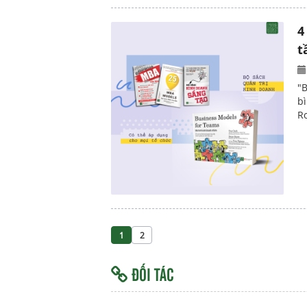
4
t
"
b
Ro
1
2
ĐỐI TÁC