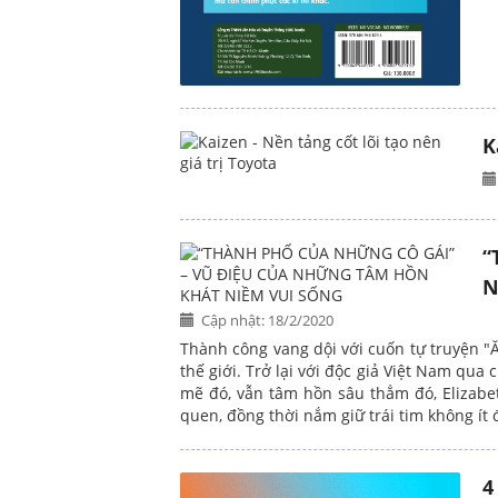
K
“
N
Cập nhật: 18/2/2020
Thành công vang dội với cuốn tự truyện "Ă
thế giới. Trở lại với độc giả Việt Nam qua
Kaiz
mẽ đó, vẫn tâm hồn sâu thẳm đó, Elizabet
Nên 
quen, đồng thời nắm giữ trái tim không ít 
4