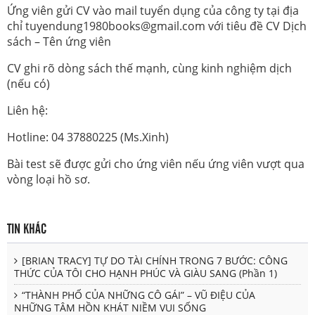
Ứng viên gửi CV vào mail tuyển dụng của công ty tại địa
chỉ tuyendung1980books@gmail.com với tiêu đề CV Dịch
sách – Tên ứng viên
CV ghi rõ dòng sách thế mạnh, cùng kinh nghiệm dịch
(nếu có)
Liên hệ:
Hotline: 04 37880225 (Ms.Xinh)
Bài test sẽ được gửi cho ứng viên nếu ứng viên vượt qua
vòng loại hồ sơ.
TIN KHÁC
[BRIAN TRACY] TỰ DO TÀI CHÍNH TRONG 7 BƯỚC: CÔNG
THỨC CỦA TÔI CHO HẠNH PHÚC VÀ GIÀU SANG (Phần 1)
“THÀNH PHỐ CỦA NHỮNG CÔ GÁI” – VŨ ĐIỆU CỦA
NHỮNG TÂM HỒN KHÁT NIỀM VUI SỐNG