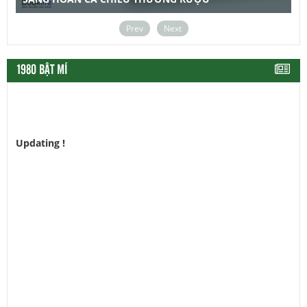
Prev
Next
1980 BẬT MÍ
Updating !