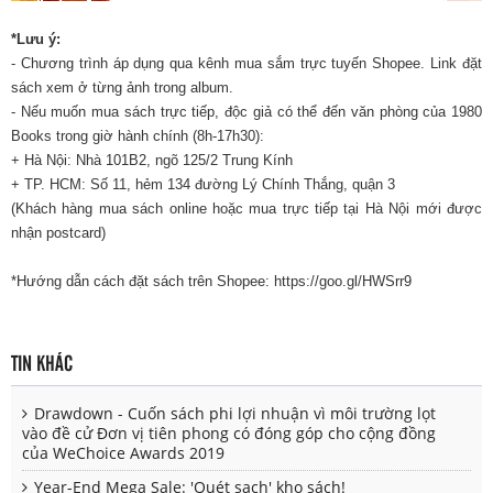
*Lưu ý:
- Chương trình áp dụng qua kênh mua sắm trực tuyến Shopee. Link đặt
sách xem ở từng ảnh trong album.
- Nếu muốn mua sách trực tiếp, độc giả có thể đến văn phòng của 1980
Books trong giờ hành chính (8h-17h30):
+ Hà Nội: Nhà 101B2, ngõ 125/2 Trung Kính
+ TP. HCM: Số 11, hẻm 134 đường Lý Chính Thắng, quận 3
(Khách hàng mua sách online hoặc mua trực tiếp tại Hà Nội mới được
nhận postcard)
*Hướng dẫn cách đặt sách trên Shopee: https://goo.gl/HWSrr9
TIN KHÁC
Drawdown - Cuốn sách phi lợi nhuận vì môi trường lọt
vào đề cử Đơn vị tiên phong có đóng góp cho cộng đồng
của WeChoice Awards 2019
Year-End Mega Sale: 'Quét sạch' kho sách!