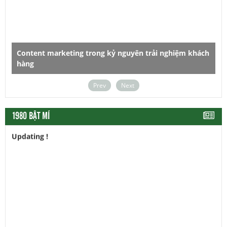
Content marketing trong kỷ nguyên trải nghiệm khách
hàng
D
Prev
Next
1980 BẬT MÍ
Updating !