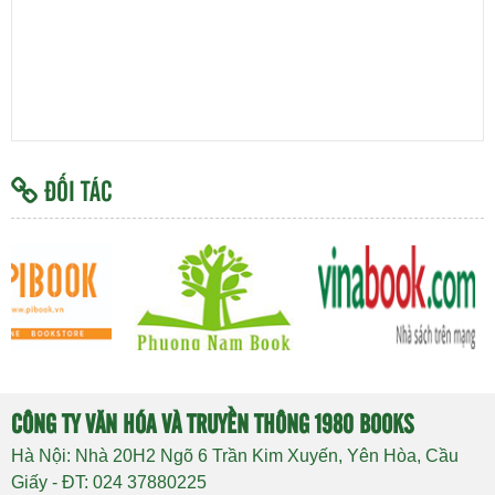
ĐỐI TÁC
CÔNG TY VĂN HÓA VÀ TRUYỀN THÔNG 1980 BOOKS
Hà Nội: Nhà 20H2 Ngõ 6 Trần Kim Xuyến, Yên Hòa, Cầu
Giấy - ĐT: 024 37880225