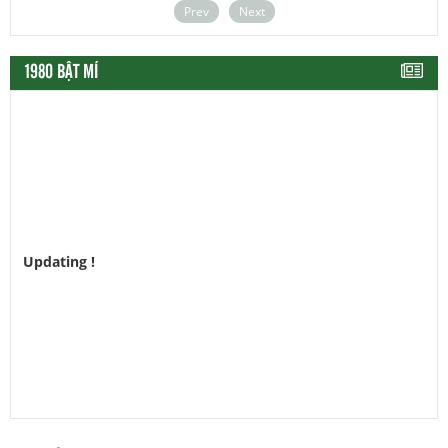
Prev
Next
1980 BẬT MÍ
Updating !