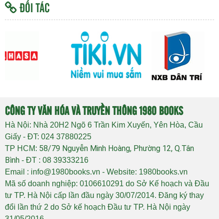
ĐỐI TÁC
CÔNG TY VĂN HÓA VÀ TRUYỀN THÔNG 1980 BOOKS
Hà Nội: Nhà 20H2 Ngõ 6 Trần Kim Xuyến, Yên Hòa, Cầu
Giấy - ĐT: 024 37880225
58/79 Nguyễn Minh Hoàng, Phường 12, Q.Tân
TP HCM:
Bình
- ĐT : 08 39333216
Email : info@1980books.vn - Website: 1980books.vn
Mã số doanh nghiệp: 0106610291 do Sở Kế hoạch và Đầu
tư TP. Hà Nội cấp lần đầu ngày 30/07/2014. Đăng ký thay
đổi lần thứ 2 do Sở kế hoạch Đầu tư TP. Hà Nội ngày
31/05/2016.