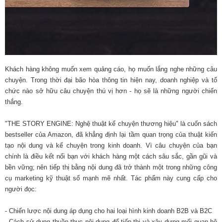
Khách hàng không muốn xem quảng cáo, họ muốn lắng nghe những câu
chuyện. Trong thời đại bão hòa thông tin hiện nay, doanh nghiệp và tổ
chức nào sở hữu câu chuyện thú vị hơn - họ sẽ là những người chiến
thắng.
"THE STORY ENGINE: Nghệ thuật kể chuyện thương hiệu" là cuốn sách
bestseller của Amazon, đã khẳng định lại tầm quan trọng của thuật kiến
tạo nội dung và kể chuyện trong kinh doanh. Vì câu chuyện của bạn
chính là điều kết nối bạn với khách hàng một cách sâu sắc, gần gũi và
bền vững; nên tiếp thị bằng nội dung đã trở thành một trong những công
cụ marketing kỹ thuật số mạnh mẽ nhất. Tác phẩm này cung cấp cho
người đọc:
- Chiến lược nội dung áp dụng cho hai loại hình kinh doanh B2B và B2C
- Cách sử dụng thuần thục nội dung để tiếp thị và xây dựng mối quan hệ