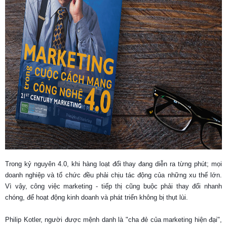
Trong kỷ nguyên 4.0, khi hàng loạt đổi thay đang diễn ra từng phút; mọi
doanh nghiệp và tổ chức đều phải chịu tác động của những xu thế lớn.
Vì vậy, công việc marketing - tiếp thị cũng buộc phải thay đổi nhanh
chóng, để hoạt động kinh doanh và phát tri
ển không bị thụt lùi.
Philip Kotler, người được mệnh danh là "cha đẻ của marketing hiện đại",