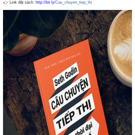
Link đặt sách:
http://bit.ly/
Cau_chuyen_tiep_thi
👉