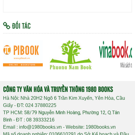
ĐỐI TÁC
CÔNG TY VĂN HÓA VÀ TRUYỀN THÔNG 1980 BOOKS
Hà Nội: Nhà 20H2 Ngõ 6 Trần Kim Xuyến, Yên Hòa, Cầu
Giấy - ĐT: 024 37880225
58/79 Nguyễn Minh Hoàng, Phường 12, Q.Tân
TP HCM:
Bình
- ĐT : 08 39333216
Email : info@1980books.vn - Website: 1980books.vn
Mã số doanh nghiệp: 0106610291 do Sở Kế hoạch và Đầu