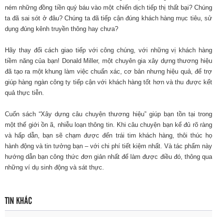
ném những đồng tiền quý báu vào một chiến dịch tiếp thị thất bại? Chúng
ta đã sai sót ở đâu? Chúng ta đã tiếp cận đúng khách hàng mục tiêu, sử
dụng đúng k
ênh truyền thông hay chưa?
Hãy thay đổi cách giao tiếp với công chúng, với những vị khách hàng
tiềm năng của bạn! Donald Miller, một chuyên gia xây dựng thương hiệu
đã tạo ra một khung làm việc chuẩn xác, cơ bản nhưng hiệu quả, để trợ
giúp hàng ngàn công ty tiếp cận với khách hàng tốt hơn và thu được kết
quả thực tiễn.
Cuốn sách “Xây dựng câu chuyện thương hiệu” giúp bạn tồn tại trong
một thế giới ồn ã, nhiễu loạn thông tin. Khi câu chuyện bạn kể đủ rõ ràng
và hấp dẫn, bạn sẽ chạm được đến trái tim khách hàng, thôi thúc họ
hành động và tin tưởng bạn – với chi phí tiết kiệm nhất. Và tác phẩm này
hướng dẫn bạn công thức đơn giản nhất để làm được điều đó, thông qua
những ví dụ sinh động và sát thực.
TIN KHÁC