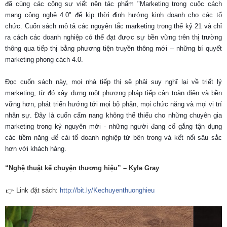
đã cùng các cộng sự viết nên tác phẩm "Marketing trong cuộc cách
mạng công nghệ 4.0" để kịp thời định hướng kinh doanh cho các tổ
chức. Cuốn sách mô tả các nguyên tắc marketing trong thế kỷ 21 và chỉ
ra cách các doanh nghiệp có thể đạt được sự bền vững trên thị trường
thông qua tiếp thị bằng phương tiện truyền thông mới – những bí quyết
marketing phong cách 4.0.
Đọc cuốn sách này, mọi nhà tiếp thị sẽ phải suy nghĩ lại về triết lý
marketing, từ đó xây dựng một phương pháp tiếp cận toàn diện và bền
vững hơn, phát triển hướng tới mọi bộ phận, mọi chức năng và mọi vị trí
nhân sự. Đây là cuốn cẩm nang không thể thiếu cho những chuyên gia
marketing trong kỷ nguyên mới - những người đang cố gắng tận dụng
các tiềm năng để cải tổ doanh nghiệp từ bên trong và kết nối sâu sắc
hơn với khách hàng.
“Nghệ thuật kể chuyện thương hiệu” – Kyle Gray
Link đặt sách:
http://bit.ly/
Kechuyenthuonghieu
👉