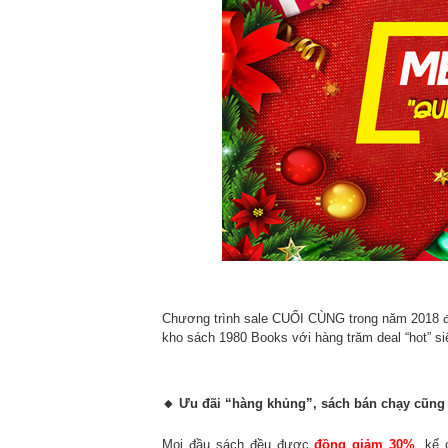
Chương trình sale CUỐI CÙNG trong năm 2018 đã
kho sách 1980 Books với hàng trăm deal “hot” si
Kaizen - Nền Tảng Cốt Lõi
Nên Giá Trị Toyota
🔸
Ưu đãi “hàng khủng”, sách bán chạy cũng 
Mọi đầu sách đều được
đồng giảm 30%
, kể 