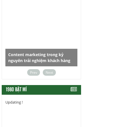
ng trong kỷ
Dùng chữ sao cho đúng, viết gì
iệm khách hàng
cũng thấy hay
Content
Prev
Next
1980 BẬT MÍ