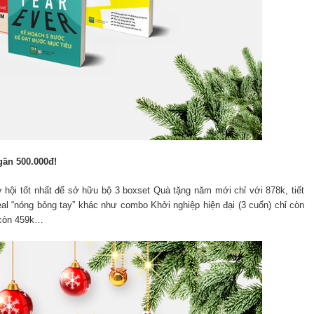
gần 500.000đ!
ơ hội tốt nhất để sở hữu bộ 3 boxset Quà tặng năm mới chỉ với 878k, tiết
eal “nóng bỏng tay” khác như combo Khởi nghiệp hiện đại (3 cuốn) chỉ còn
 còn 459k…