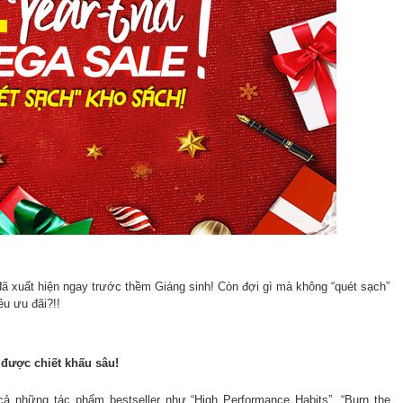
SÁNG HOAN CA CHIỀU THƯỞNG
Content marketi
RƯỢU
nguyên trải ngh
 xuất hiện ngay trước thềm Giáng sinh! Còn đợi gì mà không “quét sạch”
êu ưu đãi?!!
 Tạo
được chiết khấu sâu!
cả những tác phẩm bestseller như “High Performance Habits”, “Burn the