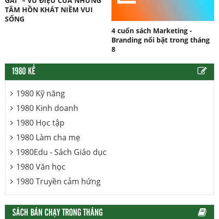
GÁI” – VŨ ĐIỆU CỦA NHỮNG
TÂM HỒN KHÁT NIỀM VUI
SỐNG
4 cuốn sách Marketing -
Branding nổi bật trong tháng
8
1980 KỂ
1980 Kỹ năng
1980 Kinh doanh
1980 Học tập
1980 Làm cha mẹ
1980Edu - Sách Giáo dục
1980 Văn học
1980 Truyền cảm hứng
SÁCH BÁN CHẠY TRONG THÁNG