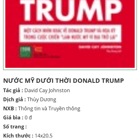
NƯỚC MỸ DƯỚI THỜI DONALD TRUMP
Tác giả :
David Cay Johnston
Dịch giả :
Thùy Dương
NXB :
Thông tin và Truyền thông
Giá bìa :
0 đ
Số trang :
Kích thước :
14x20.5