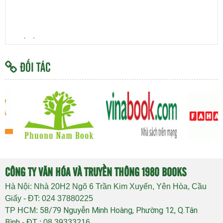
Updating !
ĐỐI TÁC
CÔNG TY VĂN HÓA VÀ TRUYỀN THÔNG 1980 BOOKS
Hà Nội: Nhà 20H2 Ngõ 6 Trần Kim Xuyến, Yên Hòa, Cầu
Giấy - ĐT: 024 37880225
58/79 Nguyễn Minh Hoàng, Phường 12, Q.Tân
TP HCM:
Bình
- ĐT : 08 39333216