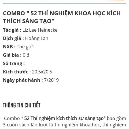
COMBO " 52 THÍ NGHIỆM KHOA HỌC KÍCH
THÍCH SÁNG TẠO"
Tác giả :
Liz Lee Heinecke
Dịch giả :
Hoàng Lan
NXB :
Thế giới
Giá bìa :
0 đ
Số trang :
Kích thước :
20.5x20.5
Ngày phát hành :
7/2019
THÔNG TIN CHI TIẾT
Combo "
52 Thí nghiệm kích thích sự sáng tạo"
bao gồm
3 cuốn sách lần lượt là thí nghiệm khoa học, thí nghiệm