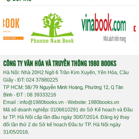
CÔNG TY VĂN HÓA VÀ TRUYỀN THÔNG 1980 BOOKS
Hà Nội: Nhà 20H2 Ngõ 6 Trần Kim Xuyến, Yên Hòa, Cầu
Giấy - ĐT: 024 37880225
58/79 Nguyễn Minh Hoàng, Phường 12, Q.Tân
TP HCM:
Bình
- ĐT : 08 39333216
Email : info@1980books.vn - Website: 1980books.vn
Mã số doanh nghiệp: 0106610291 do Sở Kế hoạch và Đầu
tư TP. Hà Nội cấp lần đầu ngày 30/07/2014. Đăng ký thay
đổi lần thứ 2 do Sở kế hoạch Đầu tư TP. Hà Nội ngày
31/05/2016.