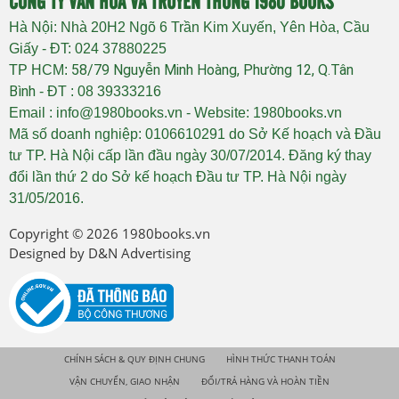
CÔNG TY VĂN HÓA VÀ TRUYỀN THÔNG 1980 BOOKS
Hà Nội: Nhà 20H2 Ngõ 6 Trần Kim Xuyến, Yên Hòa, Cầu
Giấy - ĐT: 024 37880225
58/79 Nguyễn Minh Hoàng, Phường 12, Q.Tân
TP HCM:
Bình
- ĐT : 08 39333216
Email : info@1980books.vn - Website: 1980books.vn
Mã số doanh nghiệp: 0106610291 do Sở Kế hoạch và Đầu
tư TP. Hà Nội cấp lần đầu ngày 30/07/2014. Đăng ký thay
đổi lần thứ 2 do Sở kế hoạch Đầu tư TP. Hà Nội ngày
31/05/2016.
Copyright © 2026
1980books.vn
Designed by
D&N Advertising
CHÍNH SÁCH & QUY ĐỊNH CHUNG
HÌNH THỨC THANH TOÁN
VẬN CHUYỂN, GIAO NHẬN
ĐỔI/TRẢ HÀNG VÀ HOÀN TIỀN