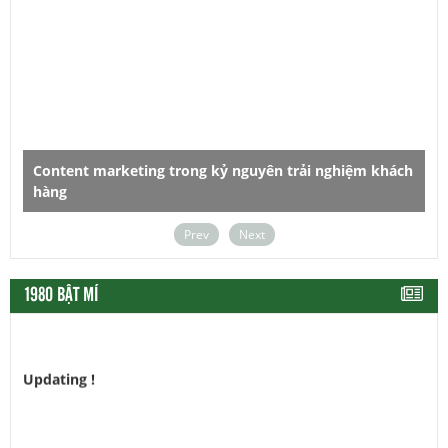
Content marketing trong kỷ nguyên trải nghiệm khách
hàng
D
Prev
Next
1980 BẬT MÍ
Updating !