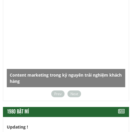
ách
Dùng chữ sao cho đúng, viết gì cũng thấy hay
Prev
Next
1980 BẬT MÍ
Updating !