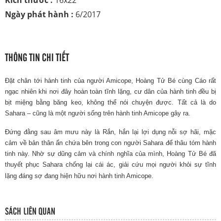
Kích thước :
16x22
Ngày phát hành :
6/2017
THÔNG TIN CHI TIẾT
Đặt chân tới hành tinh của người Amicope, Hoàng Tử Bé cùng Cáo rất
ngạc nhiên khi nơi đây hoàn toàn tĩnh lặng, cư dân của hành tinh đều bị
bịt miệng bằng băng keo, không thể nói chuyện được. Tất cả là do
Sahara – cũng là một người sống trên hành tinh Amicope gây ra.
Đứng đằng sau âm mưu này là Rắn, hắn lại lợi dụng nỗi sợ hãi, mặc
cảm về bản thân ẩn chứa bên trong con người Sahara để thâu tóm hành
tinh này. Nhờ sự dũng cảm và chính nghĩa của mình, Hoàng Tử Bé đã
thuyết phục Sahara chống lại cái ác, giải cứu mọi người khỏi sự tĩnh
lặng đáng sợ đang hiện hữu nơi hành tinh Amicope.
SÁCH LIÊN QUAN