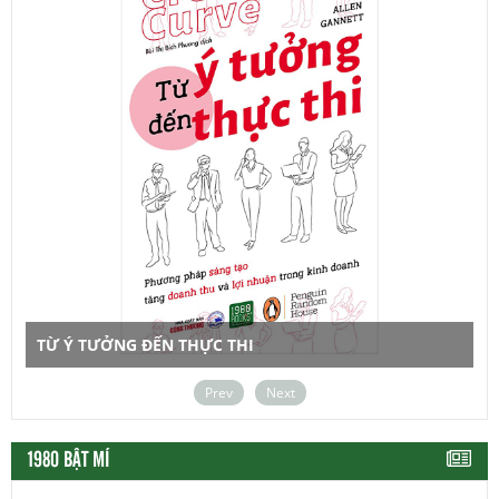
TỪ Ý TƯỞNG ĐẾN THỰC THI
Prev
Next
1980 BẬT MÍ