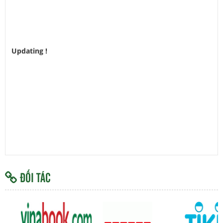
H
Updating !
Y
ĐỐI TÁC