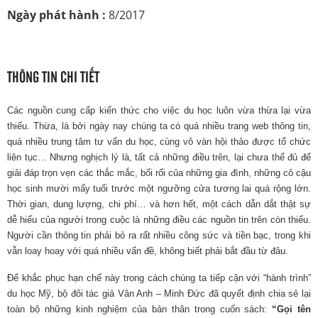
Ngày phát hành :
8/2017
THÔNG TIN CHI TIẾT
Các nguồn cung cấp kiến thức cho việc du học luôn vừa thừa lại vừa
thiếu. Thừa, là bởi ngày nay chúng ta có quá nhiều trang web thông tin,
quá nhiều trung tâm tư vấn du học, cùng vô vàn hội thảo được tổ chức
liên tục… Nhưng nghịch lý là, tất cả những điều trên, lại chưa thể đủ để
giải đáp trọn vẹn các thắc mắc, bối rối của những gia đình, những cô cậu
học sinh mười mấy tuổi trước một ngưỡng cửa tương lai quá rộng lớn.
Thời gian, dung lượng, chi phí… và hơn hết, một cách dẫn dắt thật sự
dễ hiểu của người trong cuộc là những điều các nguồn tin trên còn thiếu.
Người cần thông tin phải bỏ ra rất nhiều công sức và tiền bạc, trong khi
vẫn loay hoay với quá nhiều vấn đề, không biết phải bắt đầu từ đâu.
Để khắc phục hạn chế này trong cách chúng ta tiếp cận với “hành trình”
du học Mỹ, bộ đôi tác giả Vân Anh – Minh Đức đã quyết định chia sẻ lại
toàn bộ những kinh nghiệm của bản thân trong cuốn sách:
“Gọi tên