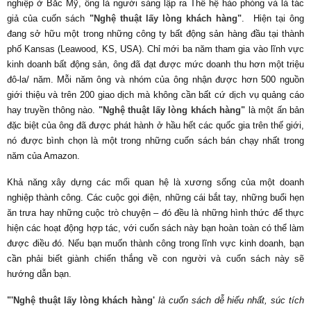
nghiệp ở Bắc Mỹ, ông là người sáng lập ra Thế hệ hào phóng và là tác
giả của cuốn sách
"Nghệ thuật lấy lòng khách hàng"
. Hiện tại ông
đang sở hữu một trong những công ty bất động sản hàng đầu tại thành
phố Kansas (Leawood, KS, USA).
Chỉ mới ba năm tham gia vào lĩnh vực
kinh doanh bất động sản, ông đã đạt được mức doanh thu hơn một triệu
đô-la/ năm.
Mỗi năm
ông và nhóm của ông nhận được hơn 500 nguồn
giới thiệu và trên 200 giao dịch mà không cần bất cứ dịch vụ quảng cáo
hay truyền thông nào.
"Nghệ thuật lấy lòng khách hàng"
là một ấn bản
đặc biệt của ông đã được phát hành ở hầu hết các quốc gia trên thế giới,
nó được bình chọn là một trong những cuốn sách bán chạy nhất trong
năm của Amazon.
Khả năng xây dựng các mối quan hệ là xương sống của một doanh
nghiệp thành công. Các cuộc gọi điện, những cái bắt tay, những buổi hẹn
ăn trưa hay những cuộc trò chuyện – đó đều là những hình thức để thực
hiện các hoạt động hợp tác, với cuốn sách này bạn hoàn toàn có thể làm
được điều đó. Nếu bạn muốn thành công trong lĩnh vực kinh doanh, bạn
cần phải biết giành chiến thắng về con người và cuốn sách này sẽ
hướng dẫn bạn.
"'Nghệ thuật lấy lòng khách hàng'
là cuốn sách dễ hiểu nhất, súc tích