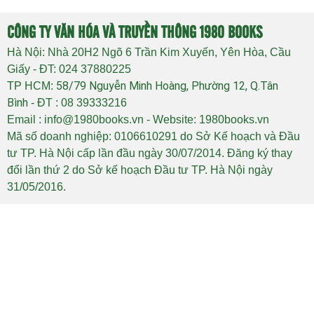
CÔNG TY VĂN HÓA VÀ TRUYỀN THÔNG 1980 BOOKS
Hà Nội: Nhà 20H2 Ngõ 6 Trần Kim Xuyến, Yên Hòa, Cầu
Giấy - ĐT: 024 37880225
58/79 Nguyễn Minh Hoàng, Phường 12, Q.Tân
TP HCM:
Bình
- ĐT : 08 39333216
Email : info@1980books.vn - Website: 1980books.vn
Mã số doanh nghiệp: 0106610291 do Sở Kế hoạch và Đầu
tư TP. Hà Nội cấp lần đầu ngày 30/07/2014. Đăng ký thay
đổi lần thứ 2 do Sở kế hoạch Đầu tư TP. Hà Nội ngày
31/05/2016.
Copyright © 2026
1980books.vn
Designed by
D&N Advertising
CHÍNH SÁCH & QUY ĐỊNH CHUNG
HÌNH THỨC THANH TOÁN