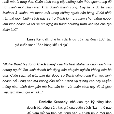
nhất mà tôi từng đọc. Cuốn sách cung cấp những kiến thức quan trọng để
trở thành một nhân viên kinh doanh thành công. Đây là lý do tại sao
Michael J. Mahel trở thành một
trong những người bán hàng vĩ đại nhất
trên thế giới. Cuốn sách này sẽ trở thành kim chỉ nam cho những người
làm kinh doanh và tôi sẽ sử dụng nó trong chương trình đào tạo của tập
đoàn LLC”
Larry Kendall
, chủ tịch danh dự của tập đoàn LLC, tác
giả cuốn sách “Bán hàng kiểu Ninja”
“
'Nghệ thuật lấy lòng khách hàng'
của Michael Maher là cuốn sách mà
những người làm kinh doanh bất động sản chuyên nghiệp không nên bỏ
qua. Cuốn sách sẽ giúp bạn đạt được sự thành công trong lĩnh vực kinh
doanh bất động sản mà không cần bất cứ dịch vụ quảng cáo hay truyền
thông nào, cách đơn giản mà bạn cần làm với cuốn sách này đó là giao
tiếp, giới thiệu, gửi email…”
Danielle Kennedy
, nhà đào tạo kỹ năng kinh
doanh bất động sản, tác giả của cuốn sách “Làm thế nào
để niêm yết và bán bất động sản – chinh phục mọi nẻo