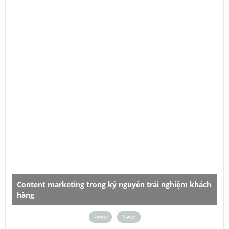
Content marketing trong kỷ nguyên trải nghiệm khách
hàng
D
Prev
Next