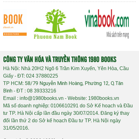
CÔNG TY VĂN HÓA VÀ TRUYỀN THÔNG 1980 BOOKS
Hà Nội: Nhà 20H2 Ngõ 6 Trần Kim Xuyến, Yên Hòa, Cầu
Giấy - ĐT: 024 37880225
58/79 Nguyễn Minh Hoàng, Phường 12, Q.Tân
TP HCM:
Bình
- ĐT : 08 39333216
Email : info@1980books.vn - Website: 1980books.vn
Mã số doanh nghiệp: 0106610291 do Sở Kế hoạch và Đầu
tư TP. Hà Nội cấp lần đầu ngày 30/07/2014. Đăng ký thay
đổi lần thứ 2 do Sở kế hoạch Đầu tư TP. Hà Nội ngày
31/05/2016.