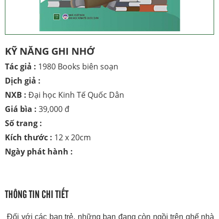
KỸ NĂNG GHI NHỚ
Tác giả :
1980 Books biên soạn
Dịch giả :
NXB :
Đại học Kinh Tế Quốc Dân
Giá bìa :
39,000 đ
Số trang :
Kích thước :
12 x 20cm
Ngày phát hành :
THÔNG TIN CHI TIẾT
Đối với các bạn trẻ, những
bạn đang còn ngồi trên ghế nhà