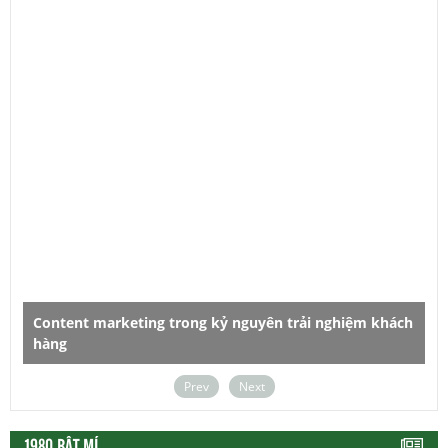
Content marketing trong kỷ nguyên trải nghiệm khách
hàng
D
Prev
Next
1980 BẬT MÍ