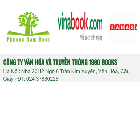
CÔNG TY VĂN HÓA VÀ TRUYỀN THÔNG 1980 BOOKS
Hà Nội: Nhà 20H2 Ngõ 6 Trần Kim Xuyến, Yên Hòa, Cầu
Giấy - ĐT: 024 37880225
58/79 Nguyễn Minh Hoàng, Phường 12, Q.Tân
TP HCM:
Bình
- ĐT : 08 39333216
Email : info@1980books.vn - Website: 1980books.vn
Mã số doanh nghiệp: 0106610291 do Sở Kế hoạch và Đầu
tư TP. Hà Nội cấp lần đầu ngày 30/07/2014. Đăng ký thay
đổi lần thứ 2 do Sở kế hoạch Đầu tư TP. Hà Nội ngày
31/05/2016.