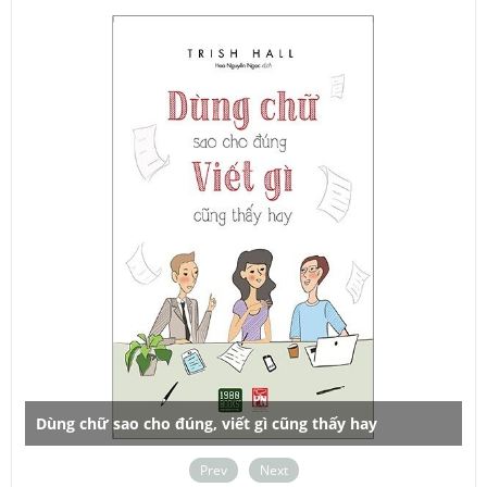
ch
Dùng chữ sao cho đúng, viết gì cũng thấy hay
C
Prev
Next