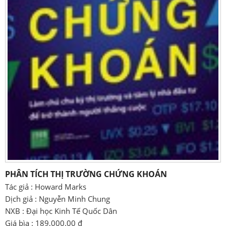
PHÂN TÍCH THỊ TRƯỜNG CHỨNG KHOÁN
Tác giả : Howard Marks
Dịch giả : Nguyễn Minh Chung
NXB : Đại học Kinh Tế Quốc Dân
Giá bìa : 189,000.00 đ