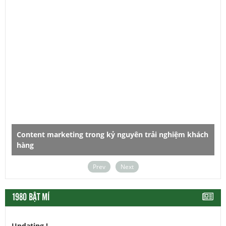
Content marketing trong kỷ nguyên trải nghiệm khách
hàng
D
Prev
Next
1980 BẬT MÍ
Updating !