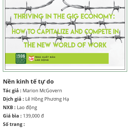
Nền kinh tế tự do
Tác giả :
Marion McGovern
Dịch giả :
Lê Hồng Phương Hạ
NXB :
Lao động
Giá bìa :
139,000 đ
Số trang :