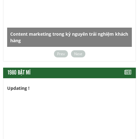
ntent marketing trong kỷ nguyên trải nghiệm khách
ng
Dùng chữ 
Prev
Next
1980 BẬT MÍ
Updating !