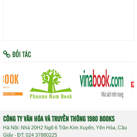
ĐỐI TÁC
CÔNG TY VĂN HÓA VÀ TRUYỀN THÔNG 1980 BOOKS
Hà Nội: Nhà 20H2 Ngõ 6 Trần Kim Xuyến, Yên Hòa, Cầu
Giấy - ĐT: 024 37880225