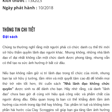
Kích thước :
13x20,5
Ngày phát hành :
10/2018
THÔNG TIN CHI TIẾT
Đặt sách
Chúng ta thường nghĩ rằng một người phải có chức danh cụ thể thì mới
sở hữu thẩm quyền lãnh đạo người khác. Nhưng không, những nhà lãnh
đạo vĩ đại nhất không cần một chức danh được phong tặng, nhưng vẫn
có thể tạo ra sức ảnh hưởng ở bất cứ đâu.
Nếu bạn không nắm giữ vị trí lãnh đạo trong tổ chức của mình, nhưng
bạn lại sở hữu ý tưởng, tầm nhìn và một quyết tâm cao độ để khiến mọi
thứ trở nên tốt hơn, thì cuốn sách
"Nhà lãnh đạo không chức
quyền"
được sinh ra để dành cho bạn. Hãy nhớ rằng, cái danh "lãnh
đạo" chưa bao giờ đi cùng với hiệu quả công việc và phẩm chất của
người đứng đầu. Điều quan trọng là bạn có thể khẳng định tầm ảnh
hưởng của mình trong tập thể hay không. Tác phẩm trí tuệ và không kém
phần hài hước của Clay Scroggins sẽ giúp bạn gia tăng tầm ảnh hưởng