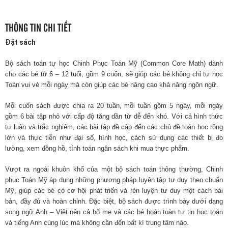
THÔNG TIN CHI TIẾT
Đặt sách
Bộ sách toán tự học Chinh Phục Toán Mỹ (Common Core Math) dành
cho các bé từ 6 – 12 tuổi, gồm 9 cuốn, sẽ giúp các bé không chỉ tự học
Toán vui vẻ mỗi ngày mà còn giúp các bé nâng cao khả năng ngôn ngữ.
Mỗi cuốn sách được chia ra 20 tuần, mỗi tuần gồm 5 ngày, mỗi ngày
gồm 6 bài tập nhỏ với cấp độ tăng dần từ dễ đến khó. Với cả hình thức
tự luận và trắc nghiệm, các bài tập đề cập đến các chủ đề toán học rộng
lớn và thực tiễn như đại số, hình học, cách sử dụng các thiết bị đo
lường, xem đồng hồ, tính toán ngân sách khi mua thực phẩm.
Vượt ra ngoài khuôn khổ của một bộ sách toán thông thường, Chinh
phục Toán Mỹ áp dụng những phương pháp luyện tập tư duy theo chuẩn
Mỹ, giúp các bé có cơ hội phát triển và rèn luyện tư duy một cách bài
bản, đầy đủ và hoàn chỉnh. Đặc biệt, bộ sách được trình bày dưới dạng
song ngữ Anh – Việt nên cả bố mẹ và các bé hoàn toàn tự tin học toán
và tiếng Anh cùng lúc mà không cần đến bất kì trung tâm nào.