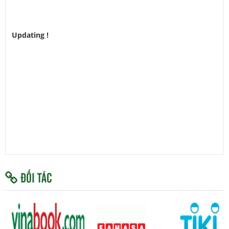
Updating !
H
Y
ĐỐI TÁC