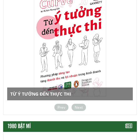
TỪ Ý TƯỞNG ĐẾN THỰC THI
Prev
Next
1980 BẬT MÍ