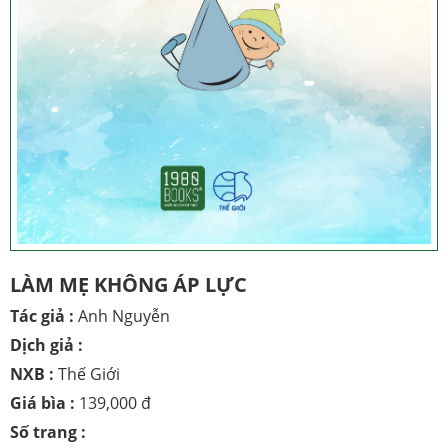
LÀM MẸ KHÔNG ÁP LỰC
Tác giả :
Anh Nguyễn
Dịch giả :
NXB :
Thế Giới
Giá bìa :
139,000 đ
Số trang :