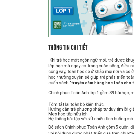
THÔNG TIN CHI TIẾT
Khi trẻ học một ngôn ngữ mới, trẻ được khu
lớp học mà ngay cả trong cuộc sống, điều nà
cũng vậy, toán học có ở khắp mọi nơi và có 
học thường xuyên sẽ giúp trẻ phát triển toàn
cuốn sách
“truyền cảm hứng học toán cho t
Chinh phục Toán Anh lớp 1 gồm 39 bài học, m
Kaiz
Tóm tắt lại toàn bộ kiến thức.
Nên 
Hướng dẫn trẻ phương pháp tư duy tìm lời giải
Mẹo học tập hữu ích.
Hệ thống bài tập với rất nhiều tình huống mà
Bộ sách Chinh phục Toán Anh gồm 5 cuốn, dàn
với nội dung được phát triển dựa trên chươn