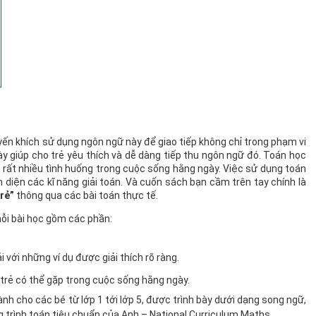
SÁNG HOAN CA CHIỀU THƯỞNG
yến khích sử dụng ngôn ngữ này để giao tiếp không chỉ trong phạm vi
RƯỢU
y giúp cho trẻ yêu thích và dễ dàng tiếp thu ngôn ngữ đó. Toán học
ở rất nhiều tình huống trong cuộc sống hằng ngày. Việc sử dụng toán
 diện các kĩ năng giải toán. Và cuốn sách bạn cầm trên tay chính là
rẻ”
thông qua các bài toán thực tế.
ỗi bài học gồm các phần:
en - Nền Tảng Cốt Lõi Tạo
Giá Trị Toyota
 với những ví dụ được giải thích rõ ràng.
 trẻ có thể gặp trong cuộc sống hằng ngày.
h cho các bé từ lớp 1 tới lớp 5, được trình bày dưới dạng song ngữ,
g trình toán tiêu chuẩn của Anh – National Curriculum Maths.