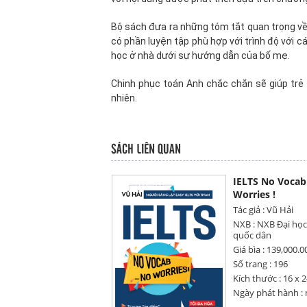
Bộ sách đưa ra những tóm tắt quan trọng về
có phần luyện tập phù hợp với trình độ với c
học ở nhà dưới sự hướng dẫn của bố mẹ.
Chinh phục toán Anh chắc chắn sẽ giúp trẻ 
nhiên.
SÁCH LIÊN QUAN
IELTS No Vocab
Worries !
Tác giả : Vũ Hải
NXB : NXB Đại học
quốc dân
Giá bìa : 139,000.0
Số trang : 196
Kích thước : 16 x 
Ngày phát hành :