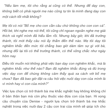
"Nếu làm mẹ, tôi cho rằng ai cũng có thể. Nhưng để dạy con,
không biết có phải người mẹ nào cũng tự tin là mình đang dạy con
một cách tốt nhất không?
Mẹ tôi có nói "Bố mẹ cho con cần câu chứ không cho con con cá".
Hồi bé, khi nghe mẹ nói thế, tôi cũng chỉ ngoan ngoãn nghe mẹ giải
thích và nghĩ mình đã hiểu lắm rồi. Nhưng bây giờ, khi đã trưởng
thành, tôi mới thấy câu nói ấy thấm đến thế nào. Mẹ tôi dạy tôi
nghiêm khắc đến mức tôi chẳng bao giờ dám tâm sự gì với bà,
nhưng đổi lại tôi có thể trưởng thành, có thể vững chắc như ngày
hôm nay.
Điều tôi muốn nói không phải việc bạn dạy con nghiêm khắc, mà là
nghiêm khắc như thế nào? Bạn đã nghiêm khắc đúng và đủ trong
việc dạy con để chúng không cảm thấy quá xa cách với bố mẹ
chưa? Bạn đã bao giờ đặt ra câu hỏi việc nuôi dạy con của mình là
vì mình hay vì con của mình?"
Việc lựa chọn có trở thành bà mẹ khắc nghiệt hay không không chỉ
ở bản thân bạn mà còn phụ thuộc vào đứa con của bạn. Hi vọng
câu chuyện của Denise - người lựa chọn trở thành bà mẹ khắc
nghiệt trong việc nuôi dạy 2 cậu con trai của mình sẽ giúp ích cho