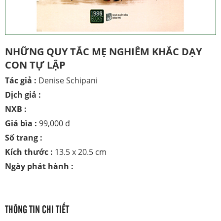
NHỮNG QUY TẮC MẸ NGHIÊM KHẮC DẠY
CON TỰ LẬP
Tác giả :
Denise Schipani
Dịch giả :
NXB :
Giá bìa :
99,000 đ
Số trang :
Kích thước :
13.5 x 20.5 cm
Ngày phát hành :
THÔNG TIN CHI TIẾT