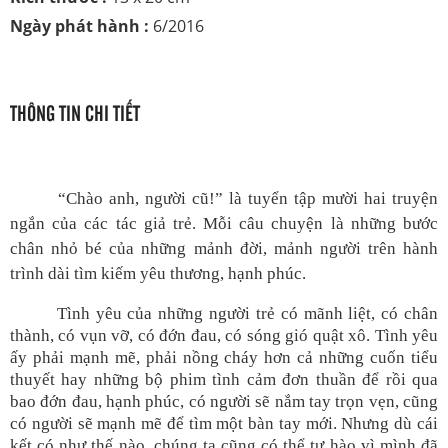
Ngày phát hành :
6/2016
THÔNG TIN CHI TIẾT
“Chào anh, người cũ!” là tuyển tập mười hai truyện
ngắn của các tác giả trẻ. Mỗi câu chuyện là những bước
chân nhỏ bé của những mảnh đời, mảnh người trên hành
trình dài tìm kiếm yêu thương, hạnh phúc.
Tình yêu của những người trẻ có mãnh liệt, có chân
thành, có vụn vỡ, có đớn đau, có sóng gió quật xô. Tình yêu
ấy phải mạnh mẽ, phải nồng cháy hơn cả những cuốn tiểu
thuyết hay những bộ phim tình cảm đơn thuần để rồi qua
bao đớn đau, hạnh phúc, có người sẽ nắm tay trọn vẹn, cũng
có người sẽ mạnh mẽ để tìm một bàn tay mới. Nhưng dù cái
kết có như thế nào, chúng ta cũng có thể tự hào vì mình đã