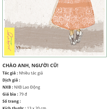
CHÀO ANH, NGƯỜI CŨ!
Tác giả :
Nhiều tác giả
Dịch giả :
NXB :
NXB Lao Động
Giá bìa :
79 đ
Số trang :
Kích thước :
13 x 20 cm