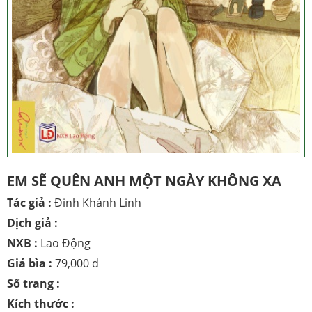
EM SẼ QUÊN ANH MỘT NGÀY KHÔNG XA
Tác giả :
Đinh Khánh Linh
Dịch giả :
NXB :
Lao Động
Giá bìa :
79,000 đ
Số trang :
Kích thước :