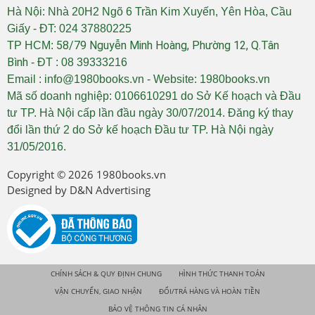
Hà Nội: Nhà 20H2 Ngõ 6 Trần Kim Xuyến, Yên Hòa, Cầu
Giấy - ĐT: 024 37880225
58/79 Nguyễn Minh Hoàng, Phường 12, Q.Tân
TP HCM:
Bình
- ĐT : 08 39333216
Email : info@1980books.vn - Website: 1980books.vn
Mã số doanh nghiệp: 0106610291 do Sở Kế hoạch và Đầu
tư TP. Hà Nội cấp lần đầu ngày 30/07/2014. Đăng ký thay
đổi lần thứ 2 do Sở kế hoạch Đầu tư TP. Hà Nội ngày
31/05/2016.
Copyright © 2026
1980books.vn
Designed by
D&N Advertising
CHÍNH SÁCH & QUY ĐỊNH CHUNG
HÌNH THỨC THANH TOÁN
VẬN CHUYỂN, GIAO NHẬN
ĐỔI/TRẢ HÀNG VÀ HOÀN TIỀN
BẢO VỆ THÔNG TIN CÁ NHÂN