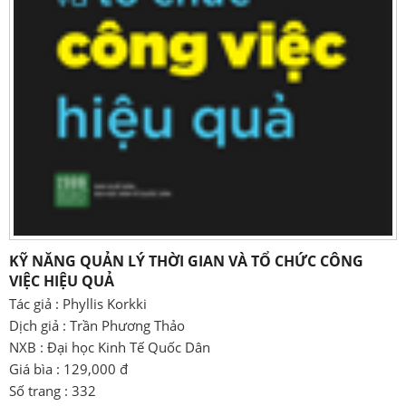
KỸ NĂNG QUẢN LÝ THỜI GIAN VÀ TỔ CHỨC CÔNG
VIỆC HIỆU QUẢ
Tác giả : Phyllis Korkki
Dịch giả : Trần Phương Thảo
NXB : Đại học Kinh Tế Quốc Dân
Giá bìa : 129,000 đ
Số trang : 332